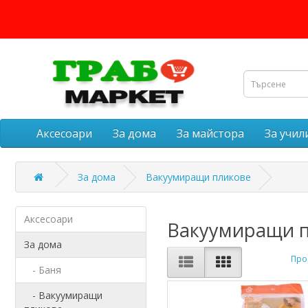
Аксесоари
За дома
За майстора
За учи
За дома
Вакуумиращи пликове
Аксесоари
Вакуумиращи 
За дома
Прод
- Баня
- Вакуумиращи