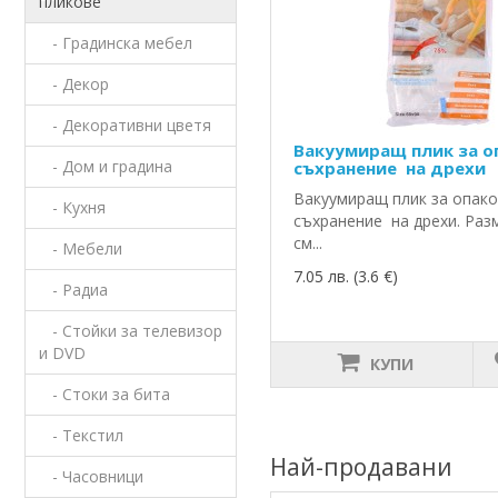
пликове
- Градинска мебел
- Декор
- Декоративни цветя
Вакуумиращ плик за о
- Дом и градина
съхранение на дрехи
Вакуумиращ плик за опако
- Кухня
съхранение на дрехи. Разм
см...
- Мебели
7.05 лв. (3.6 €)
- Радиа
- Стойки за телевизор
и DVD
КУПИ
- Стоки за бита
- Текстил
Най-продавани
- Часовници