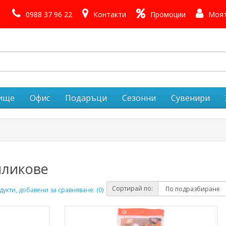
0988 37 96 22
Контакти
Промоции
Моят
лище
Офис
Подаръци
Сезонни
Сувенири
пликове
Сортирай по:
укти, добавени за сравняване: (0)