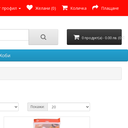
 профил
Желани (0)
Количка
Плащане
0 продукт(а) - 0.00 лв. (0 €)
Хоби
Покажи: