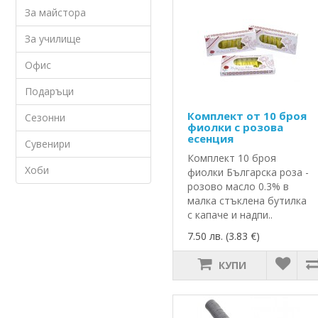
За майстора
За училище
Офис
Подаръци
Комплект от 10 броя
Сезонни
фиолки с розова
есенция
Сувенири
Комплект 10 броя
Хоби
фиолки Българска роза -
розово масло 0.3% в
малка стъклена бутилка
с капаче и надпи..
7.50 лв. (3.83 €)
КУПИ