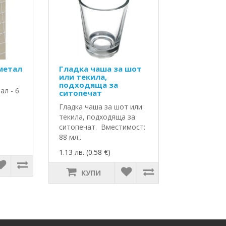
 метал
Гладка чаша за шот
или текила,
подходяща за
ал - 6
ситопечат
Гладка чаша за шот или
текила, подходяща за
ситопечат. Вместимост:
88 мл..
1.13 лв. (0.58 €)
КУПИ