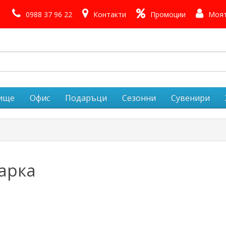
0988 37 96 22
Контакти
Промоции
Моят
лище
Офис
Подаръци
Сезонни
Сувенири
арка