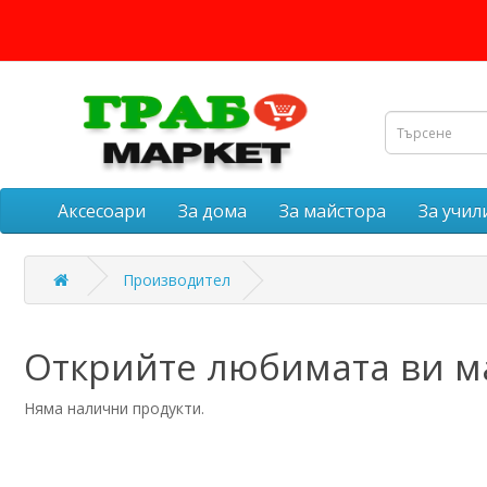
Аксесоари
За дома
За майстора
За учи
Производител
Открийте любимата ви м
Няма налични продукти.