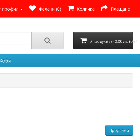
 профил
Желани (0)
Количка
Плащане
0 продукт(а) - 0.00 лв. (0 €)
Хоби
Продължи