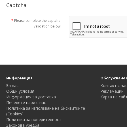
Captcha
Please complete the captcha
validation below
Информация
Обслужване 
За нас
Контакт с на
Общи условия
Рекламации
Информация за доставка
Карта на сай
Печелете пари с нас
Политика за използване на бисквитките
(Cookies)
Политика за поверителност
Законова уредба