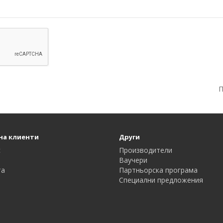
П
на клиенти
Други
с
Производители
Ваучери
та
Партньорска програма
Специални предложения