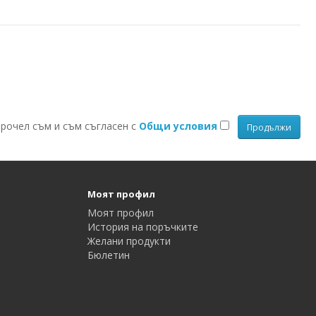
рочел съм и съм съгласен с
Общи условия
Моят профил
Моят профил
История на поръчките
Желани продукти
Бюлетин