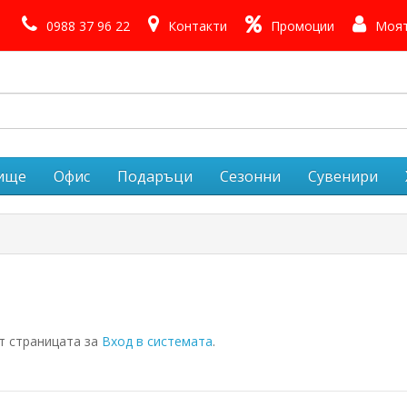
0988 37 96 22
Контакти
Промоции
Моят
лище
Офис
Подаръци
Сезонни
Сувенири
т страницата за
Вход в системата
.