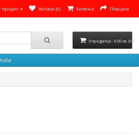
 профил
Желани (0)
Количка
Плащане
0 продукт(а) - 0.00 лв. (0 €)
Хоби