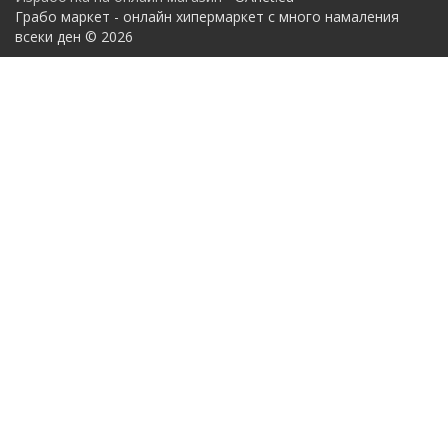
Грабо маркет - онлайн хипермаркет с много намаления
всеки ден © 2026