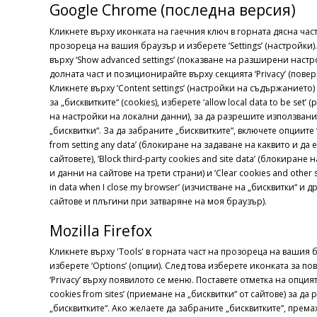
Google Chrome (последна версия)
Кликнете върху иконката на гаечния ключ в горната дясна час
прозореца на вашия браузър и изберете ‘Settings’ (настройки)
върху ‘Show advanced settings’ (показване на разширени настр
долната част и позиционирайте върху секцията ‘Privacy’ (повер
Кликнете върху ‘Content settings’ (настройки на съдържанието)
за „бисквитките“ (cookies), изберете ‘allow local data to be set’
на настройки на локални данни), за да разрешите използвани
„бисквитки“. За да забраните „бисквитките“, включете опциите ‘
from setting any data’ (блокиране на задаване на каквито и да 
сайтовете), ‘Block third-party cookies and site data’ (блокиране 
и данни на сайтове на трети страни) и ‘Clear cookies and other s
in data when I close my browser’ (изчистване на „бисквитки“ и 
сайтове и плъгини при затваряне на моя браузър).
Mozilla Firefox
Кликнете върху 'Tools' в горната част на прозореца на вашия 
изберете ‘Options’ (опции). След това изберете иконката за п
‘Privacy’ върху появилото се меню. Поставете отметка на опцият
cookies from sites’ (приемане на „бисквитки“ от сайтове) за да
„бисквитките“. Ако желаете да забраните „бисквитките“, према