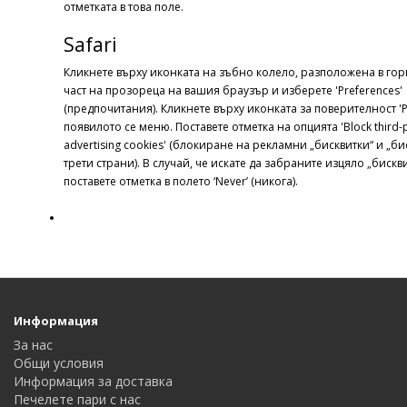
отметката в това поле.
Safari
Кликнете върху иконката на зъбно колело, разположена в гор
част на прозореца на вашия браузър и изберете 'Preferences'
(предпочитания). Кликнете върху иконката за поверителност 'Pr
появилото се меню. Поставете отметка на опцията 'Block third-
advertising cookies' (блокиране на рекламни „бисквитки“ и „би
трети страни). В случай, че искате да забраните изцяло „бискви
поставете отметка в полето ‘Never’ (никога).
Информация
За нас
Общи условия
Информация за доставка
Печелете пари с нас