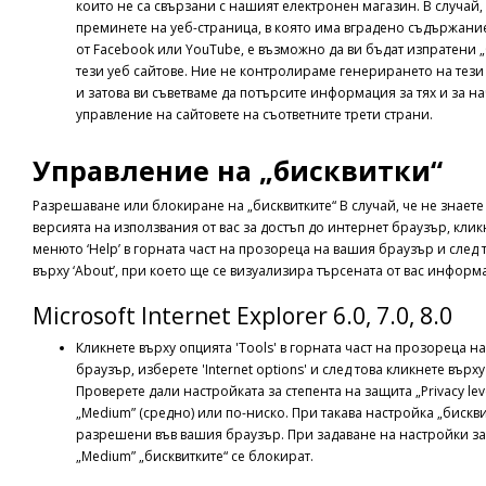
които не са свързани с нашият електронен магазин. В случай,
преминете на уеб-страница, в която има вградено съдържани
от Facebook или YouTube, е възможно да ви бъдат изпратени „
тези уеб сайтове. Ние не контролираме генерирането на тези
и затова ви съветваме да потърсите информация за тях и за н
управление на сайтовете на съответните трети страни.
Управление на „бисквитки“
Разрешаване или блокиране на „бисквитките“ В случай, че не знаете
версията на използвания от вас за достъп до интернет браузър, клик
менюто ‘Help’ в горната част на прозореца на вашия браузър и след 
върху ‘About’, при което ще се визуализира търсената от вас информ
Microsoft Internet Explorer 6.0, 7.0, 8.0
Кликнете върху опцията 'Tools' в горната част на прозореца н
браузър, изберете 'Internet options' и след това кликнете върху '
Проверете дали настройката за степента на защита „Privacy lev
„Medium” (средно) или по-ниско. При такава настройка „бискви
разрешени във вашия браузър. При задаване на настройки за
„Medium” „бисквитките“ се блокират.