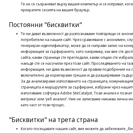
Те не се съхраняват върху вашия компютър и се изтриват, кога
прекратите сесията на вашия браузър.
Постоянни "бисквитки"
Те ни дават възможност да разпознаваме повтарящи се анон
потребители на нашия сайт. Чрез сравняване с анонимен, сл
генериран идентификатор, може да се направи запис на конк
информация за сърфирането, като например, как вие сте дос
сайта, какви страници сте прегледали, какви опции сте избрали
накъде сте се насочили през този сайт. Проследяването на таз
информация, ни дава възможност да правим подобрения на с
включително да коригираме грешки и да разширяваме съдър
За да анализираме използването на страницата, комуникация
страницата и маршрутите за сърфиране, избрани чрез нашит
използваме софтуера Adobe SiteCatalyst. Този анализ е познат 
метрика' или ‘уеб анализ”. Ние не записваме никаква лична 
като част от този процес.
"Бисквитки" на трета страна
Когато посещавате нашия сайт, вие можете да забележите „бис