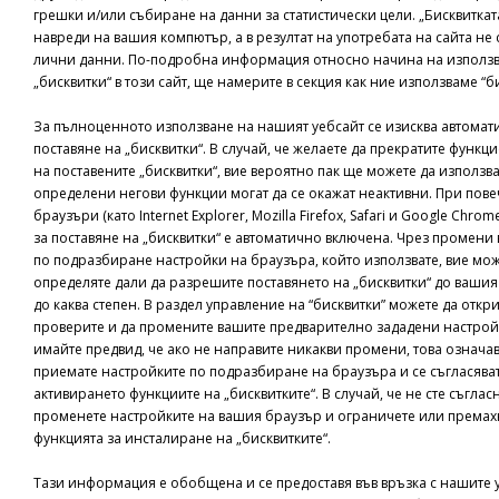
грешки и/или събиране на данни за статистически цели. „Бисквиткат
навреди на вашия компютър, а в резултат на употребата на сайта не 
лични данни. По-подробна информация относно начина на използв
„бисквитки“ в този сайт, ще намерите в секция как ние използваме “б
За пълноценното използване на нашият уебсайт се изисква автомат
поставяне на „бисквитки“. В случай, че желаете да прекратите функ
на поставените „бисквитки“, вие вероятно пак ще можете да използва
определени негови функции могат да се окажат неактивни. При пове
браузъри (като Internet Explorer, Mozilla Firefox, Safari и Google Chro
за поставяне на „бисквитки“ е автоматично включена. Чрез промени 
по подразбиране настройки на браузъра, който използвате, вие мож
определяте дали да разрешите поставянето на „бисквитки“ до ваши
до каква степен. В раздел управление на “бисквитки” можете да откри
проверите и да промените вашите предварително зададени настрой
имайте предвид, че ако не направите никакви промени, това означав
приемате настройките по подразбиране на браузъра и се съгласяват
активирането функциите на „бисквитките“. В случай, че не сте съглас
променете настройките на вашия браузър и ограничете или премах
функцията за инсталиране на „бисквитките“.
Тази информация е обобщена и се предоставя във връзка с нашите 