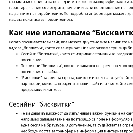
спазим изискванията на последните законови разпоредби, както и за
гарантира, че ние сме открити, почтени и ясни по отношение на по
на данните на потребителите. По-подробна информация можете да 
нашата политика за поверителност.
Как ние използваме “Бисквитк
Когато посещаватетози сайт, вие можете да установите наличието н
видове „бисквитки“, които се генерират. Ние използваме три вида би
Сесийни ”бисквитки”, които се изтриват автоматично след вся
посещение.
Постоянни "бисквитки", които се запазват по време на многок
посещения на сайта.
"Бисквитки" на третата страна, които се използват от уебсайт
партньори, които са вградени в нашия сайт или към който см
предоставили линкове.
Сесийни ”бисквитки”
Те ви дават възможност да изпълнявате важни функции на сайт
например запаметяване на повтарящо се поле на формуляр в
една сесия на браузъра. В допълнение, те съдействат за огра
необходимостта за трансфер на информация в интернет прос