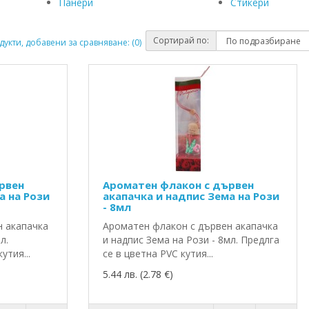
Панери
Стикери
Сортирай по:
укти, добавени за сравняване: (0)
рвен
Ароматен флакон с дървен
а на Рози
акапачка и надпис Зема на Рози
- 8мл
н акапачка
Ароматен флакон с дървен акапачка
л.
и надпис Зема на Рози - 8мл. Предлга
утия...
се в цветна PVC кутия...
5.44 лв. (2.78 €)