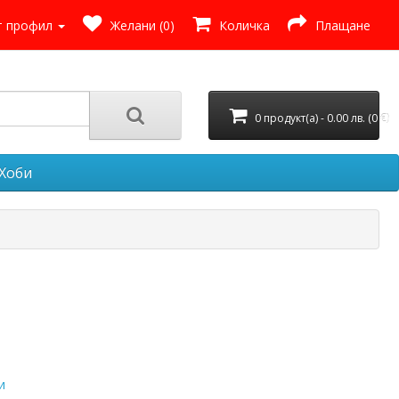
 профил
Желани (0)
Количка
Плащане
0 продукт(а) - 0.00 лв. (0 €)
Хоби
и