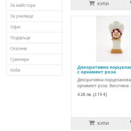
КУПИ
За майстора
За училище
Офис
Подаръци
Сезонни
Сувенири
Декоративна порцелан
Хоби
с орнамент роза
Декоративна порцеланова
орнамент роза. Височина - 
4.28 лв. (2.19 €)
КУПИ