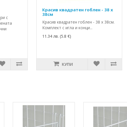
Красив квадратен гоблен - 38 х
38см
ри с
Красив квадратен гоблен - 38 х 38см.
нената
Комплект с игла и конци...
ични
11.34 лв. (5.8 €)
КУПИ