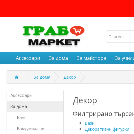
Аксесоари
За дома
За майстора
За учи
За дома
Декор
Аксесоари
Декор
За дома
Филтрирано търсе
- Баня
Вази
- Вакуумиращи
Декоративни фигурки