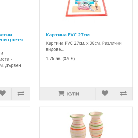
ресни
Картина PVC 27см
ени цветя
Картина PVC 27см. х 38см. Различни
видове...
ни
1.76 лв. (0.9 €)
иста -
см. Дървен
КУПИ