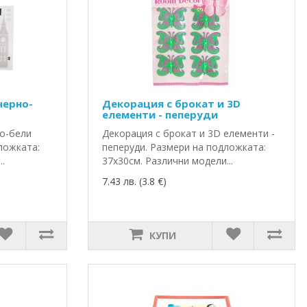
черно-
Декорация с брокат и 3D
елементи - пеперуди
но-бели
Декорация с брокат и 3D елементи -
ложката:
пеперуди. Размери на подложката:
..
37х30см. Различни модели...
7.43 лв. (3.8 €)
КУПИ