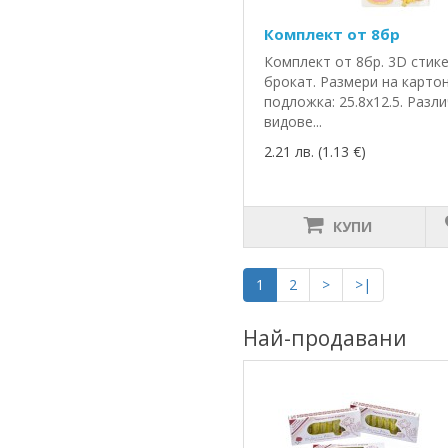
Комплект от 8бр
Комплект от 8бр. 3D стике
брокат. Размери на карто
подложка: 25.8х12.5. Разл
видове...
2.21 лв. (1.13 €)
КУПИ
1
2
>
>|
Най-продавани