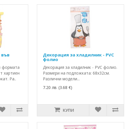
 във
Декорация за хладилник - PVC
фолио
в формата
Декорация за хладилник - PVC фолио.
т хартиен
Размери на подложката: 68х32см.
ат. Ра..
Различни модели...
7.20 лв. (3.68 €)
КУПИ