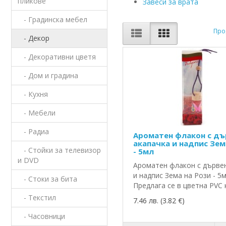
пликове
Завеси за врата
- Градинска мебел
Прод
- Декор
- Декоративни цветя
- Дом и градина
- Кухня
- Мебели
- Радиа
Ароматен флакон с дъ
акапачка и надпис Зем
- Стойки за телевизор
- 5мл
и DVD
Ароматен флакон с дърве
и надпис Зема на Рози - 5м
- Стоки за бита
Предлага се в цветна PVC к
- Текстил
7.46 лв. (3.82 €)
- Часовници