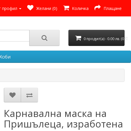
 профил
Желани (0)
Количка
Плащане
0 продукт(а) - 0.00 лв. (0 €)
Хоби
Карнавална маска на
Пришълеца, изработена