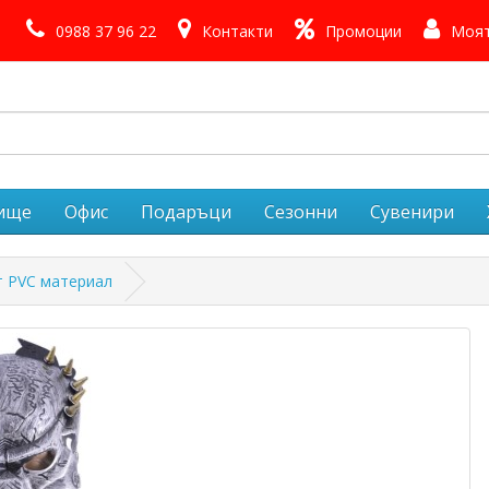
0988 37 96 22
Контакти
Промоции
Моят
лище
Офис
Подаръци
Сезонни
Сувенири
т PVC материал