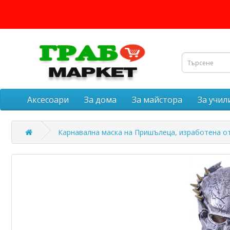
Аксесоари
За дома
За майстора
За учи
Карнавална маска на Пришълеца, изработена о