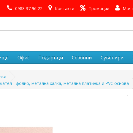
0988 37 96 22
Контакти
Промоции
Моят
лище
Офис
Подаръци
Сезонни
Сувенири
вки
ател - фолио, метална халка, метална платинка и PVC основа