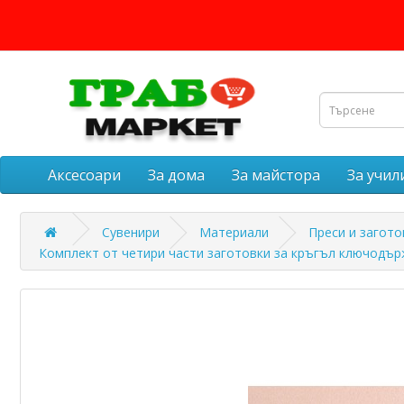
Аксесоари
За дома
За майстора
За учи
Сувенири
Материали
Преси и загото
Комплект от четири части заготовки за кръгъл ключодърж