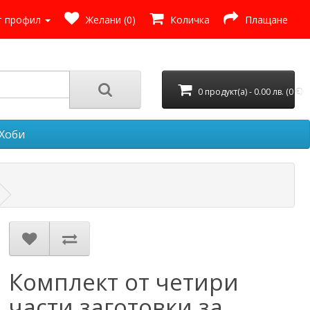
 профил
Желани (0)
Количка
Плащане
0 продукт(а) - 0.00 лв. (0 €)
Хоби
Комплект от четири
части заготовки за