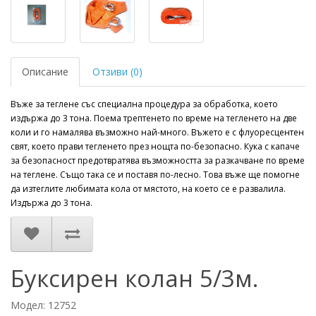
Описание
Отзиви (0)
Въже за теглене със специална процедура за обработка, което
издържа до 3 тона. Поема трептенето по време на тегленето на две
коли и го намалява възможно най-много. Въжето е с флуоресцентен
свят, което прави тегленето през нощта по-безопасно. Кука с капаче
за безопасност предотвратява възможността за разкачване по време
на теглене. Също така се и поставя по-лесно. Това въже ще помогне
да изтеглите любимата кола от мястото, на което се е развалила.
Издържа до 3 тона.
Буксирен колан 5/3м.
Модел: 12752