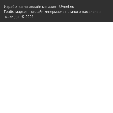
Изработка на онлайн магазин
- UAnet.eu
Грабо маркет - онлайн хипермаркет с много намаления
всеки ден © 2026